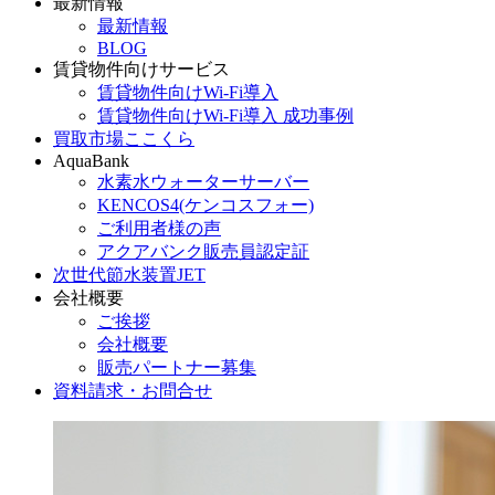
最新情報
最新情報
BLOG
賃貸物件向けサービス
賃貸物件向けWi-Fi導入
賃貸物件向けWi-Fi導入 成功事例
買取市場ここくら
AquaBank
水素水ウォーターサーバー
KENCOS4(ケンコスフォー)
ご利用者様の声
アクアバンク販売員認定証
次世代節水装置JET
会社概要
ご挨拶
会社概要
販売パートナー募集
資料請求・お問合せ