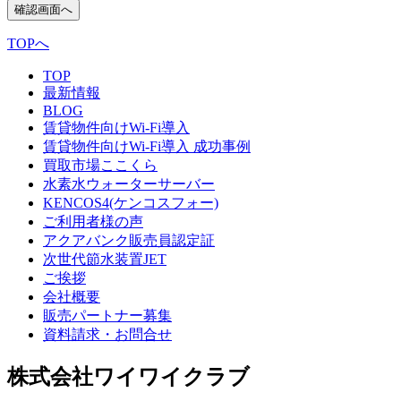
確認画面へ
TOPへ
TOP
最新情報
BLOG
賃貸物件向けWi-Fi導入
賃貸物件向けWi-Fi導入 成功事例
買取市場ここくら
水素水ウォーターサーバー
KENCOS4(ケンコスフォー)
ご利用者様の声
アクアバンク販売員認定証
次世代節水装置JET
ご挨拶
会社概要
販売パートナー募集
資料請求・お問合せ
株式会社ワイワイクラブ