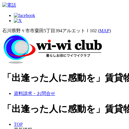
石川県野々市市粟田5丁目394アルエットⅠ102 (
MAP
)
「出逢った人に感動を」賃貸物件
資料請求・お問合せ
「出逢った人に感動を」賃貸物件
TOP